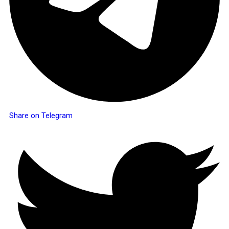
Share on Telegram