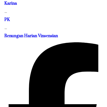
Karina
—
PK
—
Renungan Harian Vinsensian