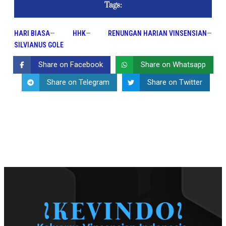
Tags:
HARI BIASA
—
HHK
—
RENUNGAN HARIAN VINSENSIAN
—
SILVIANUS GOLE
Share on Facebook
Share on Whatsapp
Share on Telegram
Share on Twitter