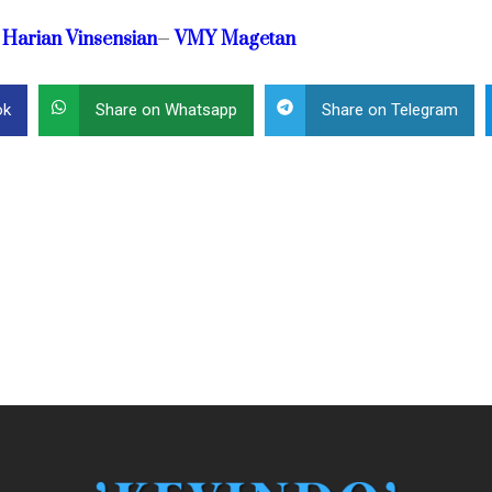
Harian Vinsensian
VMY Magetan
—
ok
Share on Whatsapp
Share on Telegram