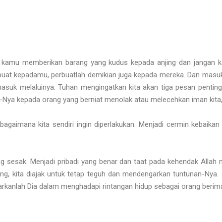
ah kamu memberikan barang yang kudus kepada anjing dan jangan 
at kepadamu, perbuatlah demikian juga kepada mereka. Dan masuklah
suk melaluinya. Tuhan mengingatkan kita akan tiga pesan penting Y
a kepada orang yang berniat menolak atau melecehkan iman kita, 
bagaimana kita sendiri ingin diperlakukan. Menjadi cermin kebai
g sesak. Menjadi pribadi yang benar dan taat pada kehendak Allah
g, kita diajak untuk tetap teguh dan mendengarkan tuntunan-Nya. I
arkanlah Dia dalam menghadapi rintangan hidup sebagai orang berim