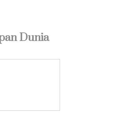
apan Dunia