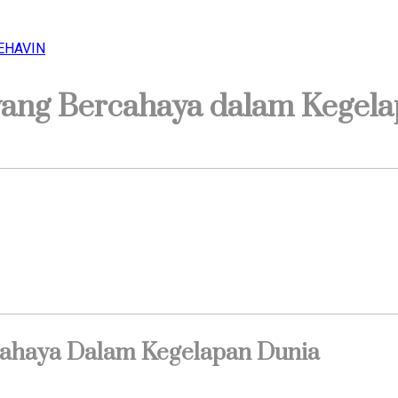
EHAVIN
yang Bercahaya dalam Kegel
cahaya Dalam Kegelapan Dunia