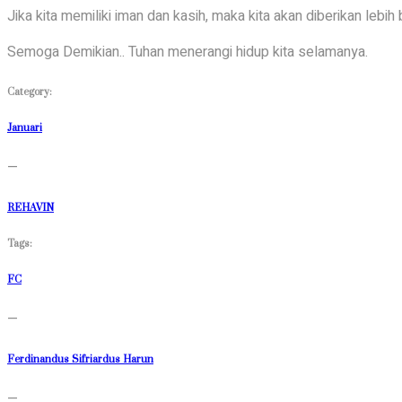
Jika kita memiliki iman dan kasih, maka kita akan diberikan lebih
Semoga Demikian.. Tuhan menerangi hidup kita selamanya.
Category:
Januari
—
REHAVIN
Tags:
FC
—
Ferdinandus Sifriardus Harun
—