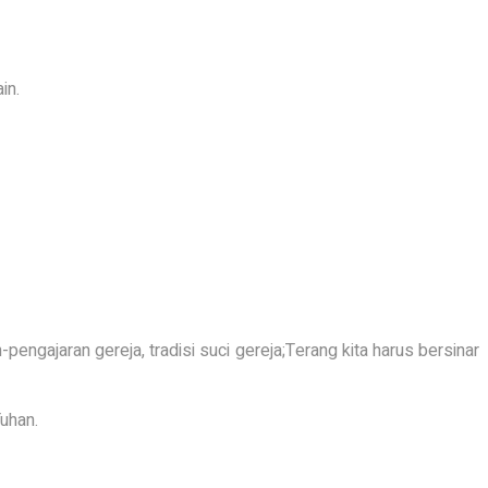
in.
ngajaran gereja, tradisi suci gereja;Terang kita harus bersinar
uhan.