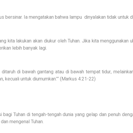
us bersinar. Ia mengatakan bahwa lampu dinyalakan tidak untuk d
g kita lakukan akan diukur oleh Tuhan. Jika kita menggunakan uk
rikan lebih banyak lagi.
k ditaruh di bawah gantang atau di bawah tempat tidur, melainka
an, kecuali untuk diumumkan.'” (Markus 4:21-22)
ksi bagi Tuhan di tengah-tengah dunia yang gelap dan penuh deng
ar dan mengenal Tuhan.