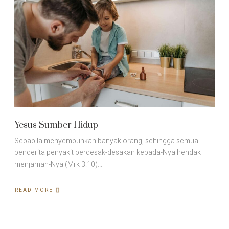
Yesus Sumber Hidup
Sebab Ia menyembuhkan banyak orang, sehingga semua
penderita penyakit berdesak-desakan kepada-Nya hendak
menjamah-Nya (Mrk 3:10)…
READ MORE
ABOUT
YESUS
SUMBER
HIDUP