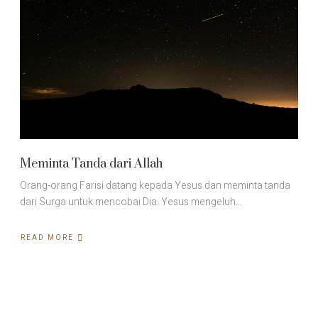
Meminta Tanda dari Allah
Orang-orang Farisi datang kepada Yesus dan meminta tanda
dari Surga untuk mencobai Dia. Yesus mengeluh…
READ MORE