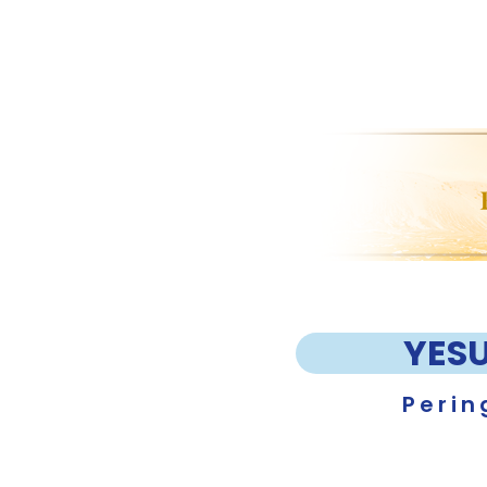
YES
Perin