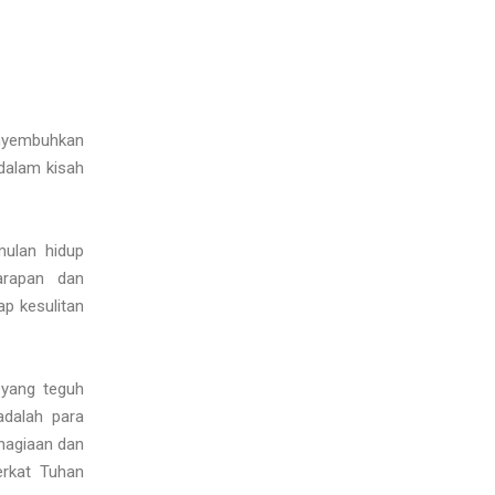
enyembuhkan
dalam kisah
mulan hidup
arapan dan
ap kesulitan
n yang teguh
adalah para
ahagiaan dan
erkat Tuhan