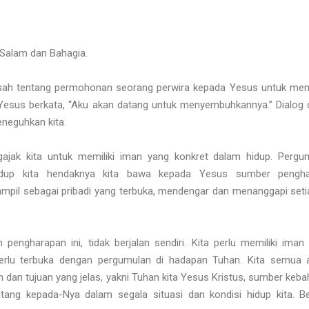
 Salam dan Bahagia.
kisah tentang permohonan seorang perwira kepada Yesus untuk m
esus berkata, “Aku akan datang untuk menyembuhkannya.” Dialog 
eneguhkan kita.
ajak kita untuk memiliki iman yang konkret dalam hidup. Pergu
hidup kita hendaknya kita bawa kepada Yesus sumber pengh
ampil sebagai pribadi yang terbuka, mendengar dan menanggapi seti
 pengharapan ini, tidak berjalan sendiri. Kita perlu memiliki ima
a perlu terbuka dengan pergumulan di hadapan Tuhan. Kita semua 
n dan tujuan yang jelas, yakni Tuhan kita Yesus Kristus, sumber keb
atang kepada-Nya dalam segala situasi dan kondisi hidup kita. B