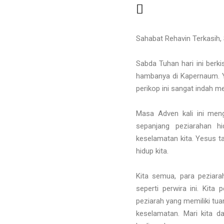
Sahabat Rehavin Terkasih,
Sabda Tuhan hari ini ber
hambanya di Kapernaum. Y
perikop ini sangat indah m
Masa Adven kali ini meng
sepanjang peziarahan 
keselamatan kita. Yesus t
hidup kita.
Kita semua, para peziarah
seperti perwira ini. Kit
peziarah yang memiliki tua
keselamatan. Mari kita d