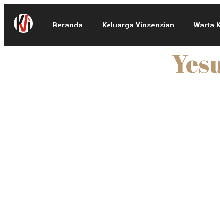
Beranda
Keluarga Vinsensian
Warta 
Yes