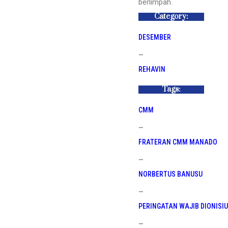
berlimpah.
Category:
DESEMBER
—
REHAVIN
Tags:
CMM
—
FRATERAN CMM MANADO
—
NORBERTUS BANUSU
—
PERINGATAN WAJIB DIONISI
—