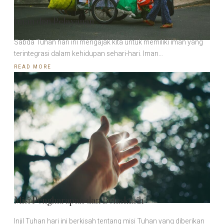
Iman dan Pelayanan
Sabda Tuhan hari ini mengajak kita untuk memiliki iman yang
terintegrasi dalam kehidupan sehari-hari. Iman…
READ MORE
Misi Pengharapan dan Belaskasih
Injil Tuhan hari ini berkisah tentang misi Tuhan yang diberikan