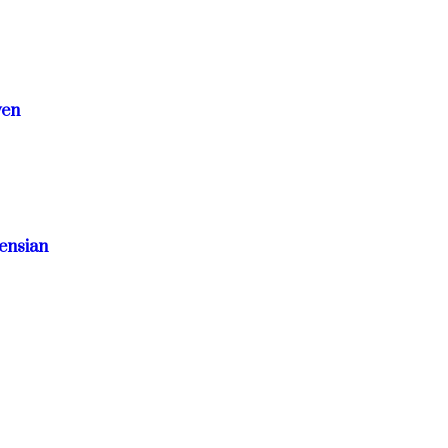
ven
ensian