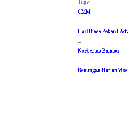
Tags:
CMM
—
Hari Biasa Pekan I Ad
—
Norbertus Banusu
—
Renungan Harian Vins