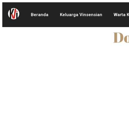
Beranda
Keluarga Vinsensian
Warta 
Do