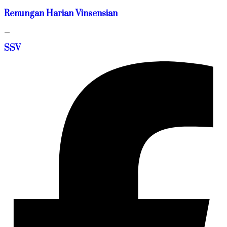
Renungan Harian Vinsensian
—
SSV