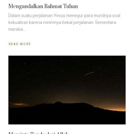
Mengandalkan Rahmat Tuhan
Dalam suatu perjalanan Yesus menegur para muridnya soal
kekuatiran karena minimnya bekal perjalanan. Sementara
mereka…
READ MORE