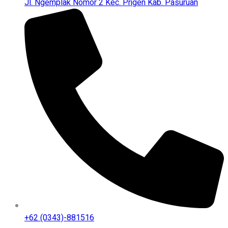
Jl. Ngemplak Nomor 2 Kec. Prigen Kab. Pasuruan
+62 (0343)-881516