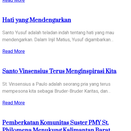
Read More
Benih
Kasih
Hati yang Mendengarkan
dalam
Ketulusan
Santo Yusuf adalah teladan indah tentang hati yang mau
Pelayanan
mendengarkan. Dalam Injil Matius, Yusuf digambarkan…
about
Read More
Hati
yang
Santo Vinsensius Terus Menginspirasi Kita
Mendengarkan
St. Vinsensius a Paulo adalah seorang pria yang terus
mempesona kita sebagai Bruder-Bruder Karitas, dan…
about
Read More
Santo
Vinsensius
Pemberkatan Komunitas Suster PMY St.
Terus
Philomena Menukung Kalimantan Barat
Menginspirasi